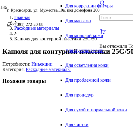
Для коррекции фигуры
г. Красноярск, ул. Мужества,10а, код домофона 200
Главная
Для массажа
+7 (391) 272-20-88
Расходные материалы
Для молодой кожи
Канюля для контурной пластики 25G/50
Вы отложили
Т
Канюля для контурной пластики 25G/5
Для мужской кожи
Потребности:
Инъекции
Для осветления кожи
Категория:
Расходные материалы
Для проблемной кожи
Похожие товары
Для процедур
Для сухой и нормальной кожи
Для чистки