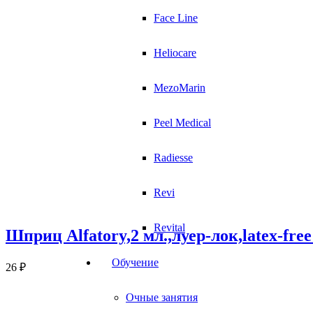
Face Line
Heliocare
MezoMarin
Peel Medical
Radiesse
Revi
Revital
Шприц Alfatory,2 мл.,луер-лок,latex-fr
Обучение
26
₽
Очные занятия