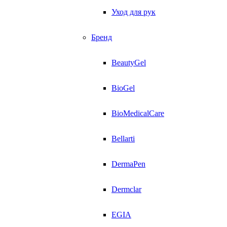
Уход для рук
Бренд
BeautyGel
BioGel
BioMedicalCare
Bellarti
DermaPen
Dermclar
EGIA