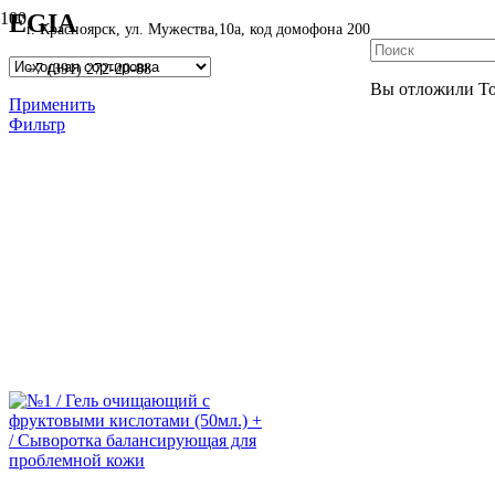
EGIA
г. Красноярск, ул. Мужества,10а, код домофона 200
+7 (391) 272-20-88
Вы отложили
Т
Применить
Фильтр