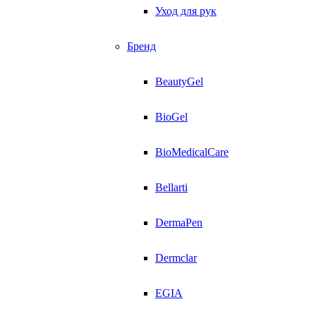
Уход для рук
Бренд
BeautyGel
BioGel
BioMedicalCare
Bellarti
DermaPen
Dermclar
EGIA