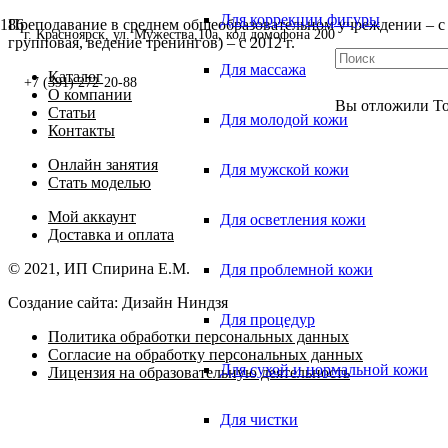
Для коррекции фигуры
Преподавание в среднем общеобразовательном учреждении – с 2
г. Красноярск, ул. Мужества,10а, код домофона 200
групповая, ведение тренингов) – с 2012 г.
Для массажа
Каталог
+7 (391) 272-20-88
О компании
Вы отложили
Т
Статьи
Для молодой кожи
Контакты
Онлайн занятия
Для мужской кожи
Стать моделью
Мой аккаунт
Для осветления кожи
Доставка и оплата
© 2021, ИП Спирина Е.М.
Для проблемной кожи
Создание сайта: Дизайн Ниндзя
Для процедур
Политика обработки персональных данных
Согласие на обработку персональных данных
Для сухой и нормальной кожи
Лицензия на образовательную деятельность
Для чистки