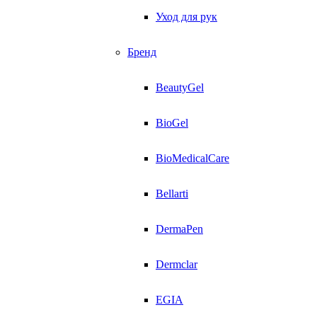
Уход для рук
Бренд
BeautyGel
BioGel
BioMedicalCare
Bellarti
DermaPen
Dermclar
EGIA