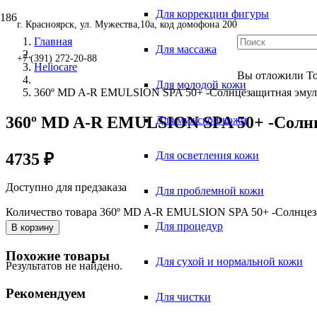
Для коррекции фигуры
г. Красноярск, ул. Мужества,10а, код домофона 200
Главная
Для массажа
+7 (391) 272-20-88
Heliocare
Вы отложили
Т
Для молодой кожи
360º MD A-R EMULSION SPA 50+ -Солнцезащитная эмуль
360º MD A-R EMULSION SPA 50+ -Солнц
Для мужской кожи
Для осветления кожи
4735
₽
Доступно для предзаказа
Для проблемной кожи
Количество товара 360º MD A-R EMULSION SPA 50+ -Солнцеза
Для процедур
В корзину
Похожие товары
Для сухой и нормальной кожи
Результатов не найдено.
Рекомендуем
Для чистки