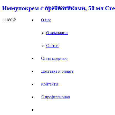
Иммунокрем с пребиотиками, 50 мл Crea
Онлайн занятия
11180
₽
О нас
О компании
Статьи
Стать моделью
Доставка и оплата
Контакты
Я профессионал