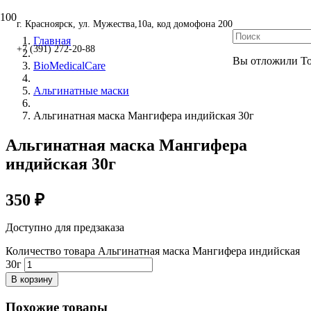
г. Красноярск, ул. Мужества,10а, код домофона 200
Главная
+7 (391) 272-20-88
Вы отложили
Т
BioMedicalCare
Альгинатные маски
Альгинатная маска Мангифера индийская 30г
Альгинатная маска Мангифера
индийская 30г
350
₽
Доступно для предзаказа
Количество товара Альгинатная маска Мангифера индийская
30г
В корзину
Похожие товары