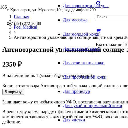
Для коррекции фигуры
г. Красноярск, ул. Мужества,10а, код домофона 200
Главная
Для массажа
+7 (391) 272-20-88
Peel Medical
Для молодой кожи
Антивозрастной увлажняющий солнце-защитный крем 30
Вы отложили
Т
Антивозрастной увлажняющий солнце-
Для мужской кожи
Для осветления кожи
2350
₽
В наличии лишь 1 (может быть предзаказано)
Для проблемной кожи
Количество товара Антивозрастной увлажняющий солнце-защи
Для процедур
В корзину
Защищает кожу от избыточного УФО, восстанавливает липидны
Для сухой и нормальной кожи
В рецептуру крема наряду с физическими и химическими фото
компонентов защищает кожу от избыточного УФО, восстанавли
Для чистки
действие.