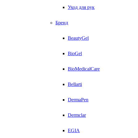
Уход для рук
Бренд
BeautyGel
BioGel
BioMedicalCare
Bellarti
DermaPen
Dermclar
EGIA