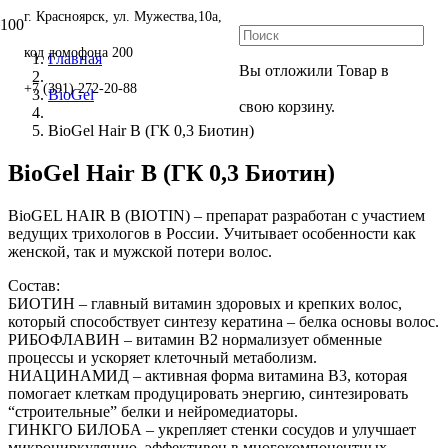
г. Красноярск, ул. Мужества,10а,
код домофона 200
Главная
Вы отложили
Товар
в
+7 (391) 272-20-88
BioGel
свою корзину.
BioGel Hair B (ГК 0,3 Биотин)
BioGel Hair B (ГК 0,3 Биотин)
BioGEL HAIR B (BIOTIN) – препарат разработан с участием
ведущих трихологов в России. Учитывает особенности как
женской, так и мужской потери волос.
Состав:
БИОТИН – главный витамин здоровых и крепких волос,
который способствует синтезу кератина – белка основы волос.
РИБОФЛАВИН – витамин В2 нормализует обменные
процессы и ускоряет клеточный метаболизм.
НИАЦИНАМИД – активная форма витамина В3, которая
помогает клеткам продуцировать энергию, синтезировать
“строительные” белки и нейромедиаторы.
ГИНКГО БИЛОБА – укрепляет стенки сосудов и улучшает
микроциркуляцию, эффективен в многокомпонентных