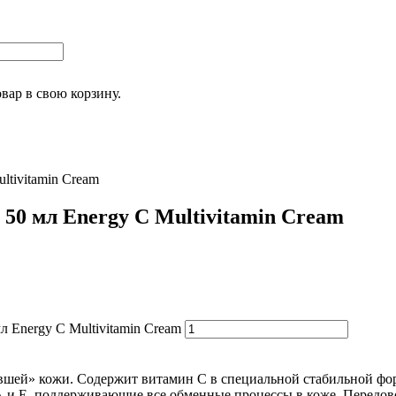
овар
в свою корзину.
ltivitamin Cream
50 мл Energy C Multivitamin Cream
 Energy C Multivitamin Cream
авшей» кожи. Содержит витамин С в специальной стабильной фор
 А и Е, поддерживающие все обменные процессы в коже. Перед