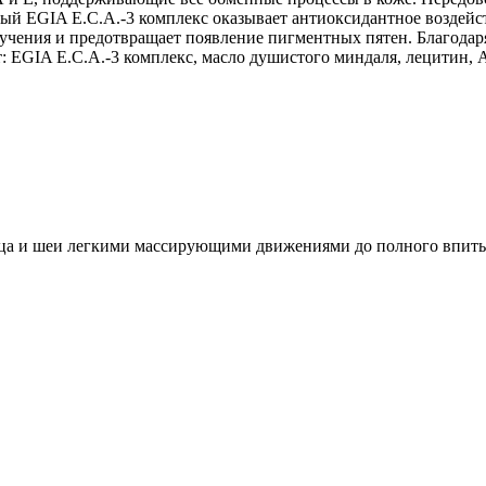
й EGIA E.С.А.-3 комплекс оказывает антиоксидантное воздейс
чения и предотвращает появление пигментных пятен. Благодар
т: EGIA E.C.A.-3 комплекс, масло душистого миндаля, лецитин
ица и шеи легкими массирующими движениями до полного впит