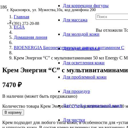
Для коррекции фигуры
г. Красноярск, ул. Мужества,10а, код домофона 200
Главная
Для массажа
+7 (391) 272-20-88
EGIA
Вы отложили
Т
Для молодой кожи
Домашняя линия
BIOENERGIA Биоэнергетическая линия с витамином С
Для мужской кожи
Крем Энергия “С” с мультивитаминами 50 мл Energy C Mu
Для осветления кожи
Крем Энергия “С” с мультивитаминами 
Для проблемной кожи
7470
₽
Для процедур
В наличии (может быть предзаказано)
Для сухой и нормальной кожи
Количество товара Крем Энергия "С" с мультивитаминами 50 мл
В корзину
Для чистки
Крем подходит для любого типа кожи, в особенности для «уст
и упругость кожи. В состав крема включены так же витамины