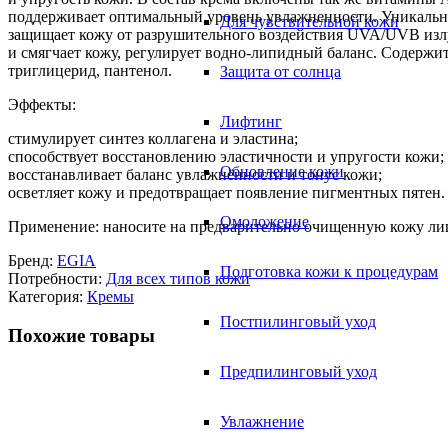
поддерживает оптимальный уровень увлажненности. Уникальны
Для чувствительной кожи
защищает кожу от разрушительного воздействия UVA/UVB излу
и смягчает кожу, регулирует водно-липидный баланс. Содержи
триглицерид, пантенол.
Защита от солнца
Эффекты:
Лифтинг
стимулирует синтез коллагена и эластина;
способствует восстановлению эластичности и упругости кожи;
Обновление кожи
восстанавливает баланс увлажнённости и тонус кожи;
осветляет кожу и предотвращает появление пигментных пятен.
Омоложение
Применение: наносите на предварительно очищенную кожу л
Бренд:
EGIA
Подготовка кожи к процедурам
Потребности:
Для всех типов кожи
Категория:
Кремы
Постпилинговый уход
Похожие товары
Предпилинговый уход
Увлажнение