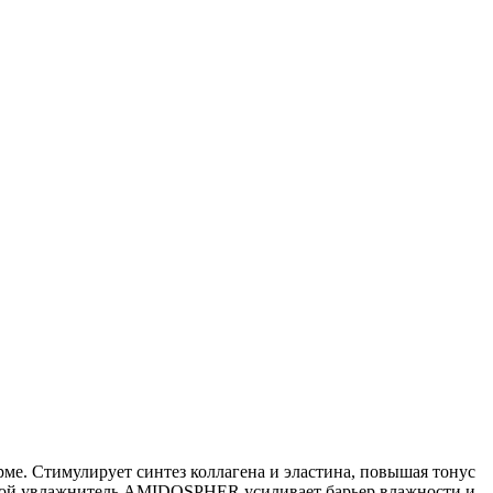
ме. Стимулирует синтез коллагена и эластина, повышая тонус
овой увлажнитель AMIDOSPHER усиливает барьер влажности и