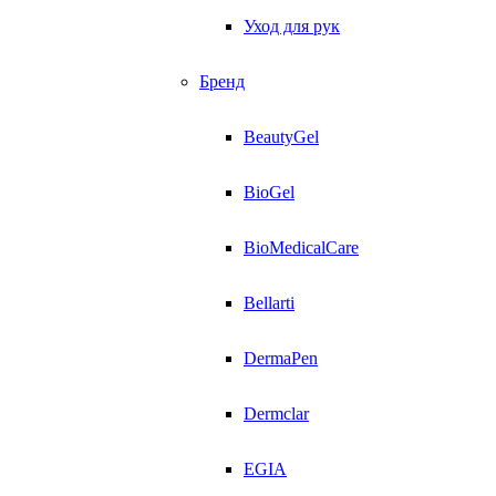
Уход для рук
Бренд
BeautyGel
BioGel
BioMedicalCare
Bellarti
DermaPen
Dermclar
EGIA