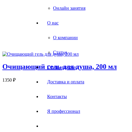
Онлайн занятия
О нас
О компании
Статьи
Очищающий гель для душа, 200 мл
Стать моделью
1350
₽
Доставка и оплата
Контакты
Я профессионал