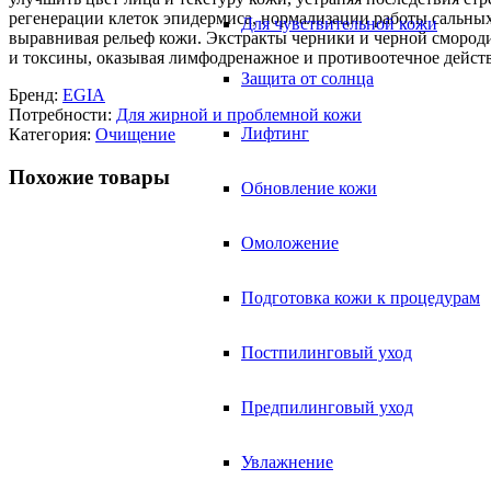
регенерации клеток эпидермиса, нормализации работы сальных
Для чувствительной кожи
выравнивая рельеф кожи. Экстракты черники и черной смород
и токсины, оказывая лимфодренажное и противоотечное действ
Защита от солнца
Бренд:
EGIA
Потребности:
Для жирной и проблемной кожи
Лифтинг
Категория:
Очищение
Похожие товары
Обновление кожи
Омоложение
Подготовка кожи к процедурам
Постпилинговый уход
Предпилинговый уход
Увлажнение