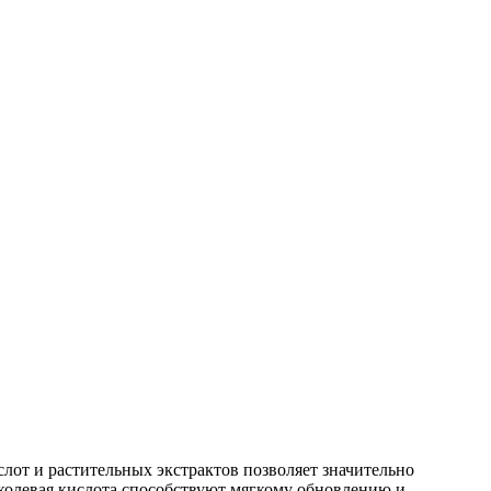
от и растительных экстрактов позволяет значительно
иколевая кислота способствуют мягкому обновлению и