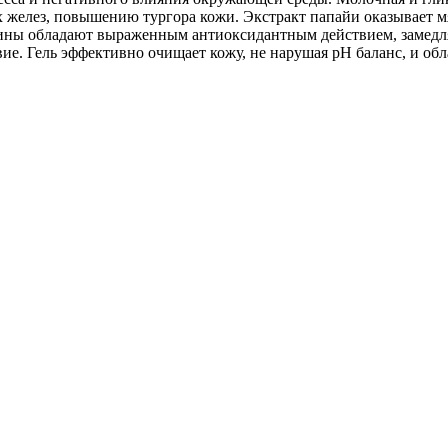
 желез, повышению тургора кожи. Экстракт папайи оказывает мя
ины обладают выраженным антиоксидантным действием, замедля
ие. Гель эффективно очищает кожу, не нарушая рН баланс, и об