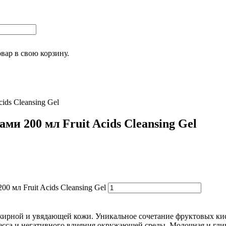
овар
в свою корзину.
ds Cleansing Gel
 200 мл Fruit Acids Cleansing Gel
 мл Fruit Acids Cleansing Gel
рной и увядающей кожи. Уникальное сочетание фруктовых кисл
тресса и негативного влияния окружающей среды. Молочная и гл