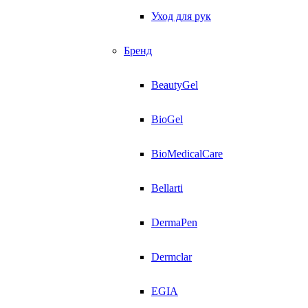
Уход для рук
Бренд
BeautyGel
BioGel
BioMedicalCare
Bellarti
DermaPen
Dermclar
EGIA