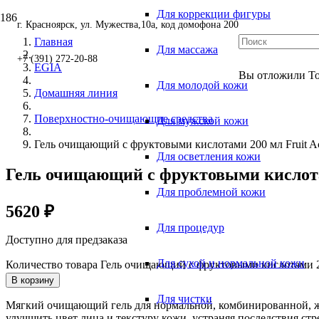
Для коррекции фигуры
г. Красноярск, ул. Мужества,10а, код домофона 200
Главная
Для массажа
+7 (391) 272-20-88
EGIA
Вы отложили
Т
Для молодой кожи
Домашняя линия
Поверхностно-очищающие средства
Для мужской кожи
Гель очищающий с фруктовыми кислотами 200 мл Fruit Aci
Для осветления кожи
Гель очищающий с фруктовыми кислотами
Для проблемной кожи
5620
₽
Для процедур
Доступно для предзаказа
Для сухой и нормальной кожи
Количество товара Гель очищающий с фруктовыми кислотами 200
В корзину
Для чистки
Мягкий очищающий гель для нормальной, комбинированной, жи
улучшить цвет лица и текстуру кожи, устраняя последствия с