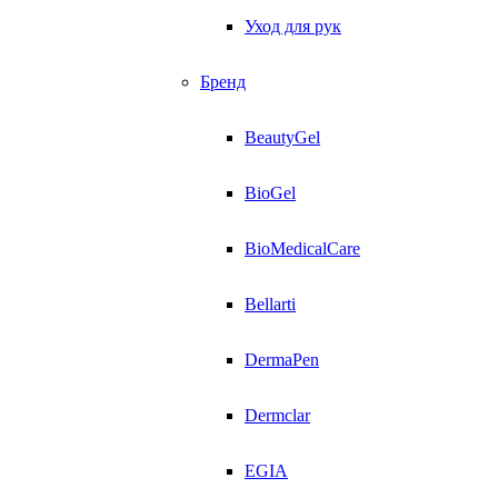
Уход для рук
Бренд
BeautyGel
BioGel
BioMedicalCare
Bellarti
DermaPen
Dermclar
EGIA