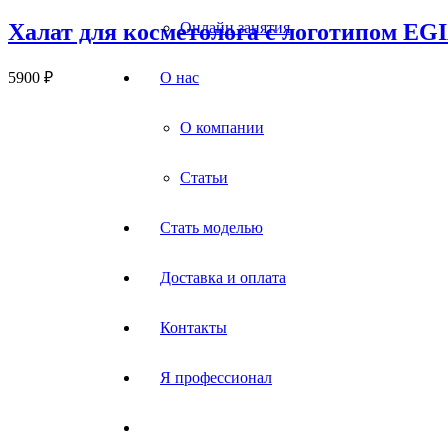
Онлайн занятия
Халат для косметолога с логотипом EG
О нас
5900
₽
О компании
Статьи
Стать моделью
Доставка и оплата
Контакты
Я профессионал