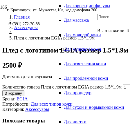
Для коррекции фигуры
г. Красноярск, ул. Мужества,10а, код домофона 200
Главная
Для массажа
+7 (391) 272-20-88
Аксессуары
Вы отложили
Т
Для молодой кожи
Плед с логотипом EGIA размер 1.5*1.9м
Плед с логотипом EGIA размер 1.5*1.9м
Для мужской кожи
Для осветления кожи
2500
₽
Доступно для предзаказа
Для проблемной кожи
Количество товара Плед с логотипом EGIA размер 1.5*1.9м
Для процедур
В корзину
Бренд:
EGIA
Потребности:
Для всех типов кожи
Для сухой и нормальной кожи
Категория:
Аксессуары
Похожие товары
Для чистки