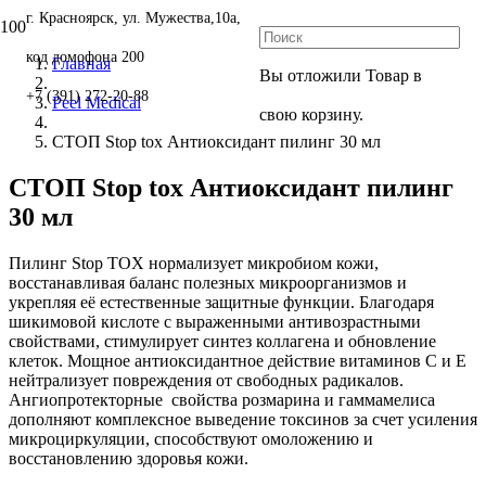
г. Красноярск, ул. Мужества,10а,
код домофона 200
Главная
Вы отложили
Товар
в
+7 (391) 272-20-88
Peel Medical
свою корзину.
СТОП Stop tox Антиоксидант пилинг 30 мл
СТОП Stop tox Антиоксидант пилинг
30 мл
Пилинг Stop TOX нормализует микробиом кожи,
восстанавливая баланс полезных микроорганизмов и
укрепляя её естественные защитные функции. Благодаря
шикимовой кислоте с выраженными антивозрастными
свойствами, стимулирует синтез коллагена и обновление
клеток. Мощное антиоксидантное действие витаминов С и Е
нейтрализует повреждения от свободных радикалов.
Ангиопротекторные свойства розмарина и гаммамелиса
дополняют комплексное выведение токсинов за счет усиления
микроциркуляции, способствуют омоложению и
восстановлению здоровья кожи.