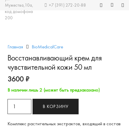
Мужества,10а,
+7 (391) 272-20-88
код домофона
200
Главная
BioMedicalCare
Восстанавливающий крем для
чувствительной кожи 50 мл
3600
₽
В наличии лишь 2 (может быть предзаказано)
Количество
В КОРЗИНУ
товара
Восстанавливающий
Комплекс растительных экстрактов, входящий в состав
крем