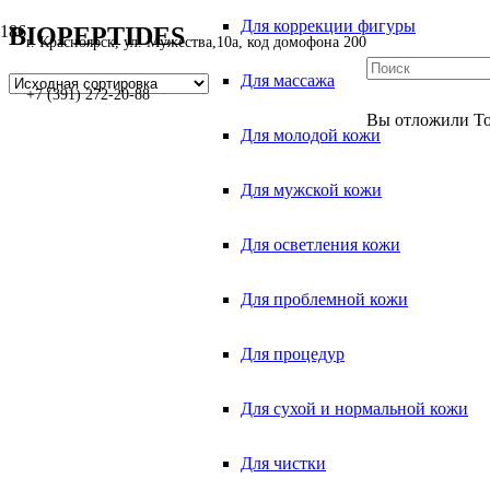
Для коррекции фигуры
BIOPEPTIDES
г. Красноярск, ул. Мужества,10а, код домофона 200
Для массажа
+7 (391) 272-20-88
Вы отложили
Т
Для молодой кожи
Для мужской кожи
Для осветления кожи
Для проблемной кожи
Для процедур
Для сухой и нормальной кожи
Для чистки