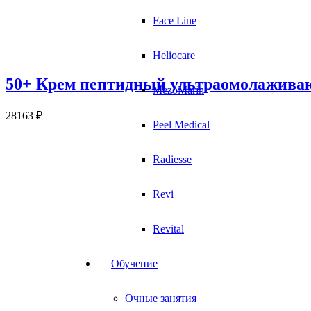
Face Line
Heliocare
50+ Крем пептидный ультраомолаживаю
MezoMarin
28163
₽
Peel Medical
Radiesse
Revi
Revital
Обучение
Очные занятия