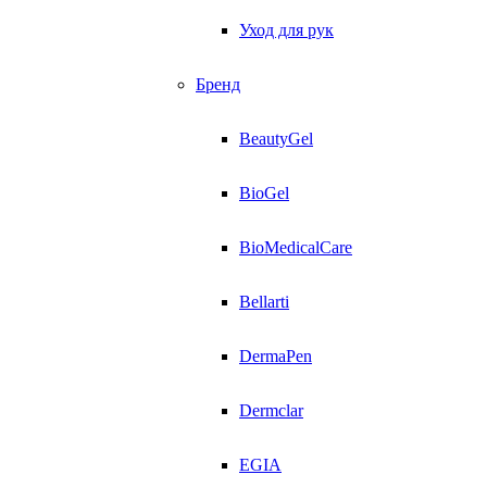
Уход для рук
Бренд
BeautyGel
BioGel
BioMedicalCare
Bellarti
DermaPen
Dermclar
EGIA