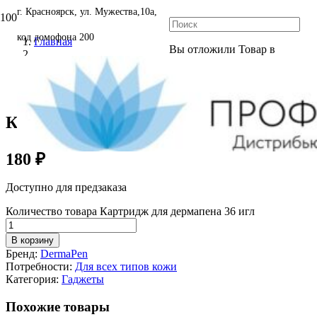
г. Красноярск, ул. Мужества,10а,
код домофона 200
Главная
Вы отложили
Товар
в
+7 (391) 272-20-88
Dermapen
свою корзину.
Картридж для дермапена 36 игл
Картридж для дермапена 36 игл
180
₽
Доступно для предзаказа
Количество товара Картридж для дермапена 36 игл
В корзину
Бренд:
DermaPen
Потребности:
Для всех типов кожи
Категория:
Гаджеты
Похожие товары